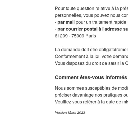
par la loi de vérifier votre identit
Pour toute question relative à la p
à votre demande. Nous nous efforcer
personnelles, vous pouvez nous cont
Si vous disposez d’un compte Phon
-
par mail
pour un traitement rapide
Connectez-vous
-
par courrier postal à l'adresse su
Vous pourrez également corriger, m
61209 - 75009 Paris
accéder à certaines données, contac
La demande doit être obligatoiremen
Obtenir la correction de données
Conformément à la loi, votre demand
Vous avez également la possibilité 
Vous disposez du droit de saisir la
limitation de leur traitement le tem
les données personnelles en notre
Comment êtes-vous informés d
justificatifs.
Si vous ne pouvez accéder à votre c
Nous sommes susceptibles de modifie
compte, contactez-nous selon les mo
préciser davantage nos pratiques ou
Veuillez vous référer à la date de mi
Retirer votre consentement au tr
Version Mars 2023
Lorsque le traitement de vos donnée
d’information, la participation à un 
pour des services et produits autres 