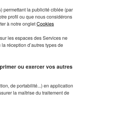
rons utiliser les données que vous
 permettant la publicité ciblée (par
rospection commerciale (ex: vous
votre profil ou que nous considérons
ou toute autre communication
ter à notre onglet
Cookies
s informations avec nos partenaires
ou sur les espaces des Services ne
 la réception d’autres types de
acter selon les modalités décrites à
rimer ou exercer vos autres
on, de portabilité...) en application
surer la maîtrise du traitement de
à votre demande, nous sommes tenus