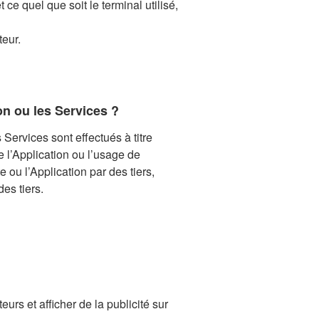
ce quel que soit le terminal utilisé,
teur.
on ou les Services ?
 Services sont effectués à titre
re adresse de courriel, adresse
de l’Application ou l’usage de
vez ou contactez l’un de nos
e ou l’Application par des tiers,
 coordonnées bancaires ...) que vous
des tiers.
 ou animations, ou à l’occasion de
sque vous êtes identifié
de responsable de traitement au sens
tion commerciale, la fréquence et
 donnée personnelles mis en oeuvre
teurs et afficher de la publicité sur
non :