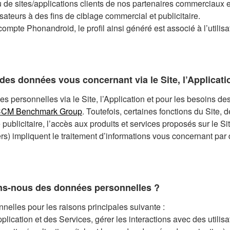
de sites/applications clients de nos partenaires commerciaux et 
lisateurs à des fins de ciblage commercial et publicitaire.
compte Phonandroid, le profil ainsi généré est associé à l’utilisa
 données personnelles vous concernant :
des données vous concernant via le Site, l’Applicati
rez :
es personnelles via le Site, l’Application et pour les besoins des
cation et de contact (comme votre nom, prénom, votre civilité, vot
CM Benchmark Group
. Toutefois, certaines fonctions du Site, 
s, service souscrit, objet de la demande lorsque vous nous écri
publicitaire, l’accès aux produits et services proposés sur le Sit
nexion, les informations relatives aux moyens de paiement et/ou
tiers) impliquent le traitement d’informations vous concernant par 
ion à l’un de nos Services ou la participation à nos évènements
nandroid :
tre utilisation du Site, de l’Application et des Services lor
d’éditeur du Site et de l’Application, Phonandroid a la qualité 
ons-nous des données personnelles ?
ms, vos centres d’intérêts, vos options en matière de prospec
tection des données personnelles concernant les traitements de
ces, vos connexions ...
elles pour les raisons principales suivante :
e, de l’Application et la fourniture des Services.
l’Application et des Services, gérer les interactions avec des utilisa
quement sur votre navigation que vous soyez connecté ou 