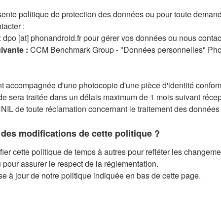
é. Nous pouvons être conduit à vous demander de nous fournir da
résente politique de protection des données ou pour toute deman
ons de donner suite à votre demande dans les meilleurs délais
acter :
android, vous pouvez directement accéder aux données contenu
 : dpo [at] phonandroid.fr pour gérer vos données ou nous contac
ivante :
CCM Benchmark Group - "Données personnelles" Phona
odifier ou supprimer vos données de contact. Si vous ne pouvez
tez-nous selon les modalités indiquées à la rubrique
Nous cont
t accompagnée d'une photocopie d'une pièce d'identité conform
 personnelles inexactes
e sera traitée dans un délais maximum de 1 mois suivant récep
de demander la correction des données personnelles vous concer
 CNIL de toute réclamation concernant le traitement des données
ps de leur correction. Vous avez également le droit, selon la nat
 possession soient complétées. Nous sommes susceptibles dan
es modifications de cette politique ?
ompte ou si les données que vous souhaitez corriger ne peuvent 
r cette politique de temps à autres pour refléter les changeme
dalités indiquées à la rubrique
Nous contacter
.
 pour assurer le respect de la réglementation.
se à jour de notre politique indiquée en bas de cette page.
aitement de vos données personnelles
s personnelles repose sur votre consentement (comme par exempl
jeu concours, l’inscription à une manifestation, l’envoi de sollic
que ceux que vous avez déjà souscrits, l’utilisation de cookies 