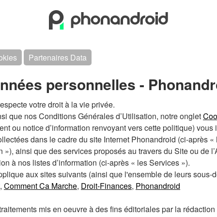
okies
Partenaires Data
onnées personnelles - Phonandr
ecte votre droit à la vie privée.
insi que nos Conditions Générales d’Utilisation, notre onglet
Coo
t ou notice d’information renvoyant vers cette politique) vous 
lectées dans le cadre du site Internet Phonandroid (ci-après « le
on »), ainsi que des services proposés au travers du Site ou de
ion à nos listes d’information (ci-après « les Services »).
'applique aux sites suivants (ainsi que l'ensemble de leurs sous-
,
Comment Ca Marche
,
Droit-Finances
,
Phonandroid
traitements mis en oeuvre à des fins éditoriales par la rédactio