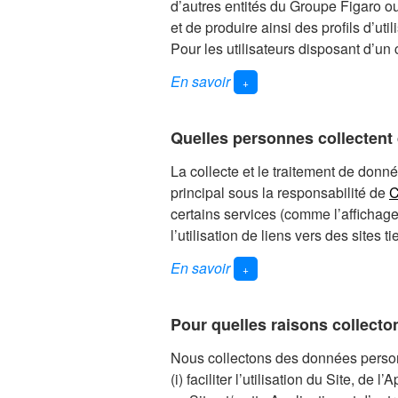
d’autres entités du Groupe Figaro ou 
et de produire ainsi des profils d’uti
Pour les utilisateurs disposant d’un 
En savoir
+
Nous collectons plusieurs types de
Quelles personnes collectent 
Les données que vous nous décla
La collecte et le traitement de donné
Il s’agit des informations d’identifi
principal sous la responsabilité de
C
postale, votre téléphone, préférence
certains services (comme l’affichage 
conseillers, vos identifiants de con
l’utilisation de liens vers des sites 
nous communiquez lors de l’inscript
vos contacts avec nous.
En savoir
+
Site, Application et Services Pho
Des données générées du fait de vo
Sauf autre indication, en sa qualité 
Pour quelles raisons collect
Comme vos commentaires sur nos foru
de la législation en matière de pro
l’intensité d’utilisation de nos servi
Nous collectons des données personn
pour assurer le fonctionnement du Sit
(i) faciliter l’utilisation du Site, de 
Des données collectées automati