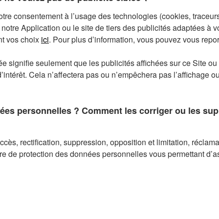
able et avec votre consentement lorsqu’il est requis, nous pour
tre consentement à l’usage des technologies (cookies, traceurs)
de votre compte ou de l’utilisation des Services à des fins de p
 notre Application ou le site de tiers des publicités adaptées à 
, y compris de tiers, envoyer des invitations à nos événements 
nt vos choix
ici
. Pour plus d’information, vous pouvez vous repor
lorsqu’il est requis, nous pouvons également partager certaine
blée signifie seulement que les publicités affichées sur ce Site 
ion commerciale.
’intérêt. Cela n’affectera pas ou n’empêchera pas l’affichage ou
 utilisation de vos données soit effectuée, il suffit de nous cont
page.
s personnelles ? Comment les corriger ou les supp
ès, rectification, suppression, opposition et limitation, réclamati
ère de protection des données personnelles vous permettant d’as
communication à vos données personnelles. Avant de répondre 