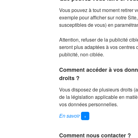
litige ou d’action en justice.
Conformément à la législation applic
Vous pouvez à tout moment retirer vo
nous fournissez lors de la création 
exemple pour afficher sur notre Site,
adresser des offres promotionnelles
susceptibles de vous) en paramétra
susceptible de vous intéresser).
Sous réserve de votre consentement 
Attention, refuser de la publicité ci
commerciaux à des fins de prospect
seront plus adaptées à vos centres d
publicité, non ciblée.
Si vous ne souhaitez pas qu’une telle
la rubrique
Nous contacter
de cette 
Comment accéder à vos donnée
droits ?
Vous disposez de plusieurs droits (acc
de la législation applicable en mati
vos données personnelles.
En savoir
+
Accès et copie
Vous avez un droit d’accès et de 
Comment nous contacter ?